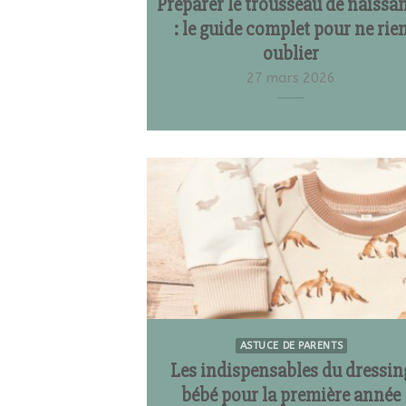
Préparer le trousseau de naissa
: le guide complet pour ne rie
oublier
27 mars 2026
ASTUCE DE PARENTS
Les indispensables du dressin
bébé pour la première année