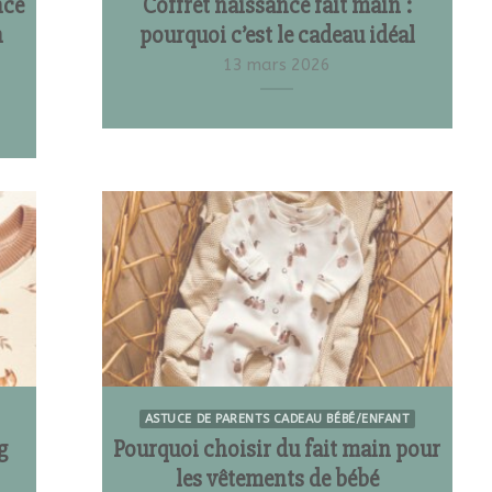
nce
Coffret naissance fait main :
n
pourquoi c’est le cadeau idéal
13 mars 2026
ASTUCE DE PARENTS CADEAU BÉBÉ/ENFANT
g
Pourquoi choisir du fait main pour
les vêtements de bébé