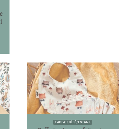
e
i
CADEAU BÉBÉ/ENFANT