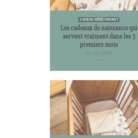
CADEAU BÉBÉ/ENFANT
Les cadeaux de naissance qui
servent vraiment dans les 3
premiers mois
22 mai 2026