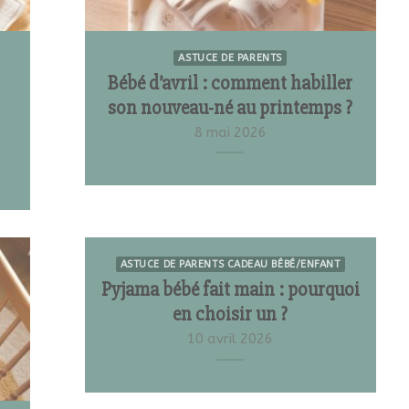
ASTUCE DE PARENTS
Bébé d’avril : comment habiller
son nouveau-né au printemps ?
8 mai 2026
ASTUCE DE PARENTS CADEAU BÉBÉ/ENFANT
Pyjama bébé fait main : pourquoi
en choisir un ?
10 avril 2026