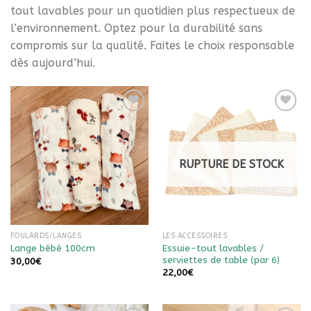
tout lavables pour un quotidien plus respectueux de
l’environnement. Optez pour la durabilité sans
compromis sur la qualité. Faites le choix responsable
dès aujourd’hui.
Ajouter à
Ajouter à
la liste
la liste
de
de
souhaits
souhaits
RUPTURE DE STOCK
FOULARDS/LANGES
LES ACCESSOIRES
Essuie-tout lavables /
Lange bébé 100cm
serviettes de table (par 6)
30,00
€
22,00
€