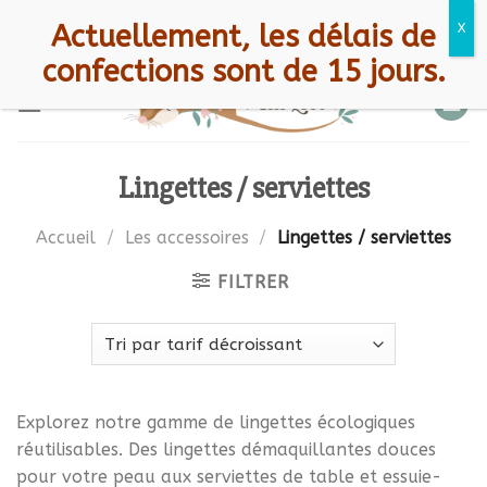
Skip
CGV
Mentions légales
A propos
Bienvenue chez Petit Loir !
Actuellement, les délais de
to
Contact
FAQ
confections sont de 15 jours.
content
Lingettes / serviettes
Accueil
/
Les accessoires
/
Lingettes / serviettes
FILTRER
Explorez notre gamme de lingettes écologiques
réutilisables. Des lingettes démaquillantes douces
pour votre peau aux serviettes de table et essuie-