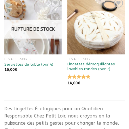
Ajouter à
Ajouter à
la liste
la liste
de
de
souhaits
souhaits
RUPTURE DE STOCK
LES ACCESSOIRES
LES ACCESSOIRES
Lingettes démaquillantes
Serviettes de table (par 4)
lavables rondes (par 7)
16,00
€
14,00
€
Note
5.00
sur 5
Des Lingettes Écologiques pour un Quotidien
Responsable Chez Petit Loir, nous croyons en la
puissance des petits gestes pour changer le monde.