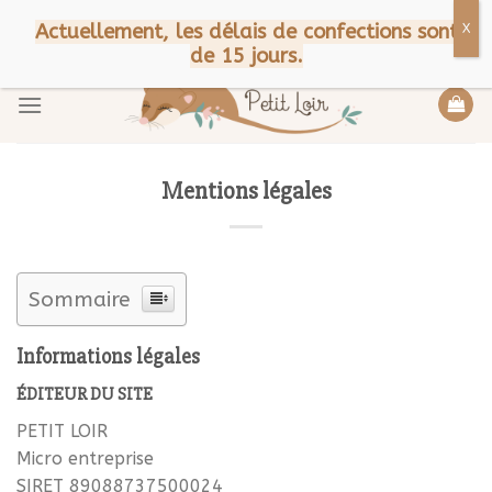
Skip
CGV
Mentions légales
A propos
Bienvenue chez Petit Loir !
Actuellement, les délais de confections sont
to
Contact
FAQ
de 15 jours.
content
Mentions légales
Sommaire
Informations légales
ÉDITEUR DU SITE
PETIT LOIR
Micro entreprise
SIRET 89088737500024