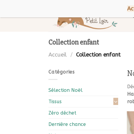
Skip
Bienvenue chez Petit Loir !
Ac
to
content
Collection enfant
Accueil
/
Collection enfant
No
Catégories
Dé
Sélection Noël
Ha
Tissus
ro
Zéro déchet
Dernière chance