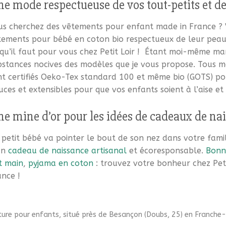
e mode respectueuse de vos tout-petits et 
us cherchez des vêtements pour enfant made in France ? 
tements pour bébé en coton bio respectueux de leur peau 
qu’il faut pour vous chez Petit Loir !
Étant moi-même maman
bstances nocives des modèles que je vous propose. Tous me
t certifiés Oeko-Tex standard 100 et même bio (GOTS) pour 
uces et extensibles pour que vos enfants soient à l’aise e
e mine d’or pour les idées de cadeaux de na
petit bébé va pointer le bout de son nez dans votre famil
un
cadeau de naissance artisanal
et écoresponsable.
Bonn
t main
,
pyjama en coton
: trouvez votre bonheur chez Pet
ance !
uture pour enfants, situé près de Besançon (Doubs, 25) en Franch