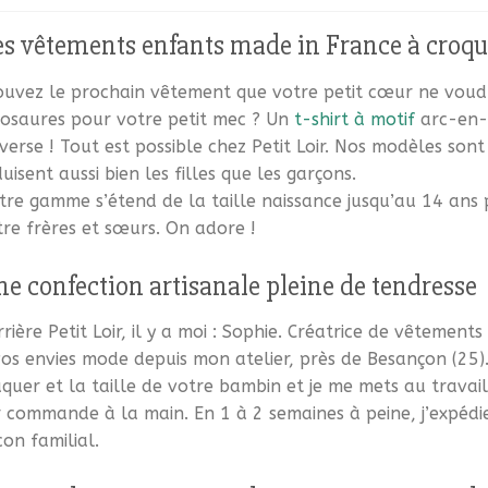
s vêtements enfants made in France à croq
ouvez le prochain vêtement que votre petit cœur ne voudr
nosaures pour votre petit mec ? Un
t-shirt à motif
arc-en-c
nverse ! Tout est possible chez Petit Loir. Nos modèles sont
uisent aussi bien les filles que les garçons.
tre gamme s’étend de la taille naissance jusqu’au 14 an
tre frères et sœurs. On adore !
e confection artisanale pleine de tendresse
rière Petit Loir, il y a moi : Sophie. Créatrice de vêtement
os envies mode depuis mon atelier, près de Besançon (25). V
aquer et la taille de votre bambin et je me mets au trava
 commande à la main. En 1 à 2 semaines à peine, j’expédie v
on familial.