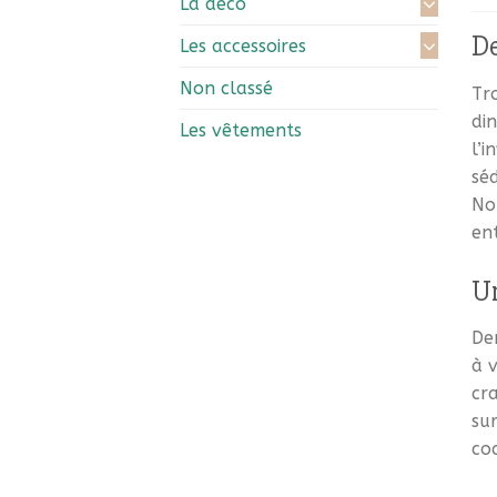
La déco
De
Les accessoires
Non classé
Tr
di
Les vêtements
l’i
séd
No
en
Un
Der
à v
cr
sur
coc