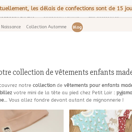
CGV
Mentions légales
A p
tuellement, les délais de confections sont de 15 jou
Collection enfant
Collection femme
Les accessoires
Naissance
Collection Automne
Blog
tre collection de vêtements enfants made
couvrez notre
collection
de
vêtements pour enfants made
billez
votre mini de la tête au pied chez Petit Loir :
pyjam
be
… Vous allez fondre devant autant de mignonnerie !