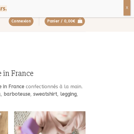
ropos
Contact
FAQ
rs.
Connexion
Panier /
0,00
€
 in France
 in France
confectionnés à la main.
a
,
barboteuse
,
sweatshirt
,
legging
,