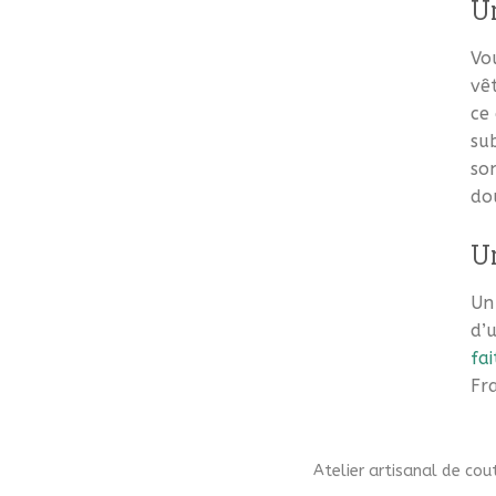
Un
Vo
vê
ce 
su
son
do
Un
Un 
d’
fai
Fr
Atelier artisanal de co