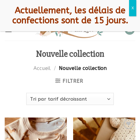
Skip
CGV
Mentions légales
A propos
Bienvenue chez Petit Loir !
Actuellement, les délais de
to
Contact
FAQ
confections sont de 15 jours.
content
Nouvelle collection
Accueil
/
Nouvelle collection
FILTRER
Ajouter à
Ajouter à
la liste
la liste