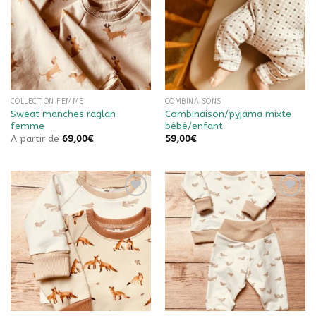
de
de
souhaits
souhaits
COLLECTION FEMME
COMBINAISONS
Sweat manches raglan
Combinaison/pyjama mixte
femme
bébé/enfant
A partir de
69,00
€
59,00
€
Ajouter à
Ajouter à
la liste
la liste
de
de
souhaits
souhaits