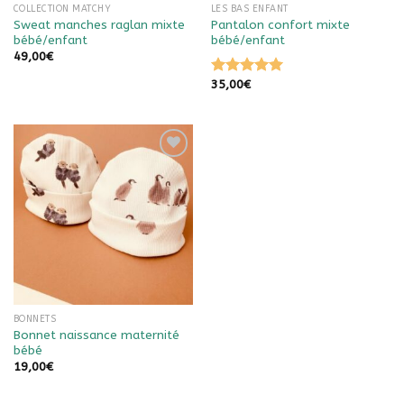
COLLECTION MATCHY
LES BAS ENFANT
Sweat manches raglan mixte
Pantalon confort mixte
bébé/enfant
bébé/enfant
49,00
€
35,00
€
Note
5.00
sur 5
Ajouter à
la liste
de
souhaits
BONNETS
Bonnet naissance maternité
bébé
19,00
€