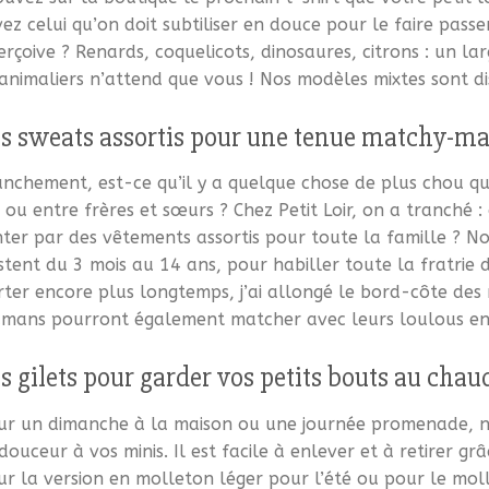
ez celui qu’on doit subtiliser en douce pour le faire passe
rçoive ? Renards, coquelicots, dinosaures, citrons : un lar
 animaliers n’attend que vous ! Nos modèles mixtes sont d
s sweats assortis pour une tenue matchy-m
anchement, est-ce qu’il y a quelque chose de plus chou 
s ou entre frères et sœurs ? Chez Petit Loir, on a tranché : 
nter par des vêtements assortis pour toute la famille ? N
stent du 3 mois au 14 ans, pour habiller toute la fratrie 
rter encore plus longtemps, j’ai allongé le bord-côte des 
mans pourront également matcher avec leurs loulous e
s gilets pour garder vos petits bouts au cha
ur un dimanche à la maison ou une journée promenade, no
douceur à vos minis. Il est facile à enlever et à retirer g
ur la version en molleton léger pour l’été ou pour le mol