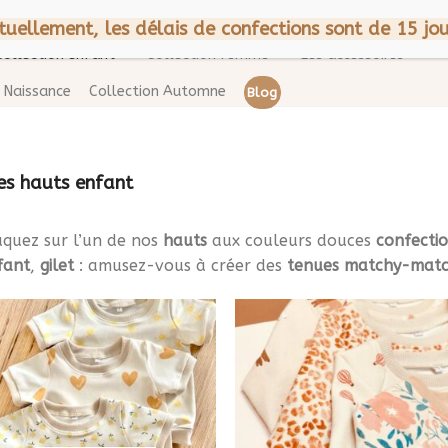
CGV
Mentions légales
A p
tuellement, les délais de confections sont de 15 jou
Collection enfant
Collection femme
Les accessoires
Naissance
Collection Automne
Blog
s hauts enfant
aquez sur l’un de nos
hauts
aux couleurs douces
confecti
fant
,
gilet
: amusez-vous à créer des
tenues matchy-mat