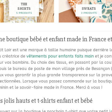
TEE
SHIRTS
SWEATS
5 PRODUITS
3 PRODUITS
e boutique bébé et enfant made in France et
it Loir est une marque à taille humaine puisque derrière la 
s créatrice de
vêtements pour enfants faits main
et je co
r vos bambins. Du choix des tissus, en passant par la cout
uis le bureau de poste de mon village près de Besançon (25
ux vous garantir la plus grande transparence sur la prove
lectionnées. Lorsque vous passez commande sur la boutique
inin et le savoir-faire made in France. Merci à vous !
s jolis hauts et t-shirts enfant et bébé
uvez sur la boutique le prochain t-shirt que votre petit 