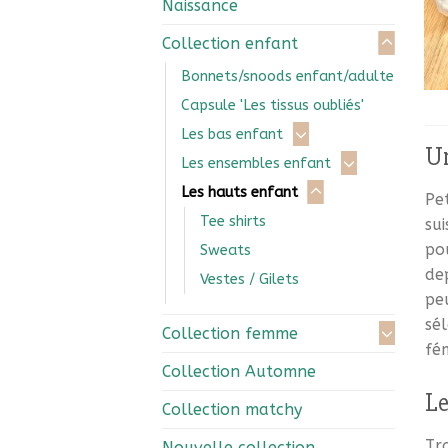
Naissance
Collection enfant
Bonnets/snoods enfant/adulte
Capsule 'Les tissus oubliés'
Les bas enfant
Un
Les ensembles enfant
Les hauts enfant
Pet
Tee shirts
sui
pou
Sweats
dep
Vestes / Gilets
pe
sé
Collection femme
fém
Collection Automne
Le
Collection matchy
Tro
Nouvelle collection