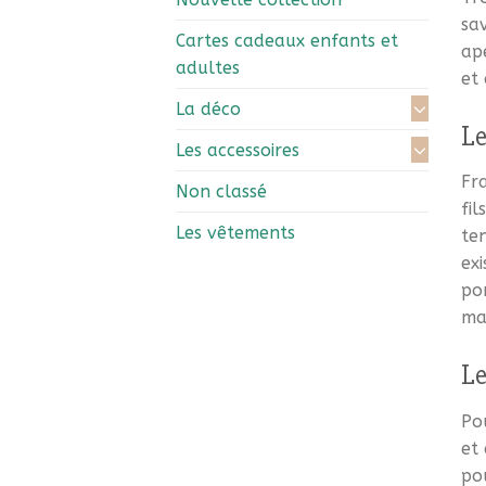
sav
Cartes cadeaux enfants et
ape
adultes
et
La déco
Le
Les accessoires
Fr
Non classé
fil
Les vêtements
te
exi
po
ma
Le
Po
et 
po