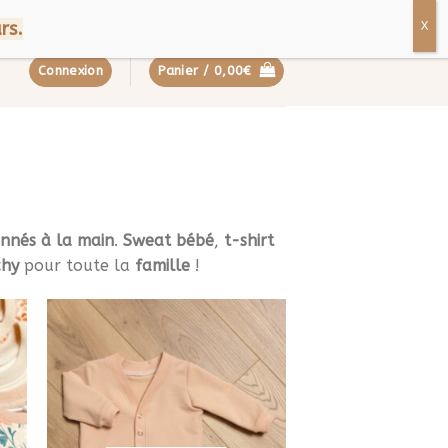
ropos
Contact
FAQ
rs.
Connexion
Panier /
0,00
€
onnés à la main
.
Sweat bébé
,
t-shirt
chy
pour toute la
famille
!