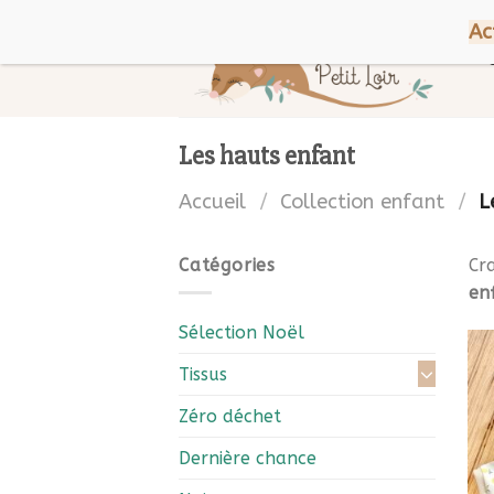
Skip
Bienvenue chez Petit Loir !
Ac
to
content
Les hauts enfant
Accueil
/
Collection enfant
/
Le
Catégories
Cr
en
Sélection Noël
Tissus
Zéro déchet
Dernière chance