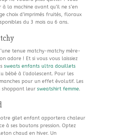
r à la machine avant qu’il ne s’en
ge choix d’imprimés fruités, floraux
isponibles du 3 mois au 6 ans.
atchy
qu’une tenue matchy-matchy mère-
on adore ! Et si vous vous laissiez
os
sweats enfants ultra douillets
du bébé à l’adolescent. Pour les
manches pour un effet évolutif. Les
n shoppant leur
sweatshirt femme
.
ud
tre gilet enfant apportera chaleur
râce à ses boutons pression. Optez
leton chaud en hiver. Un