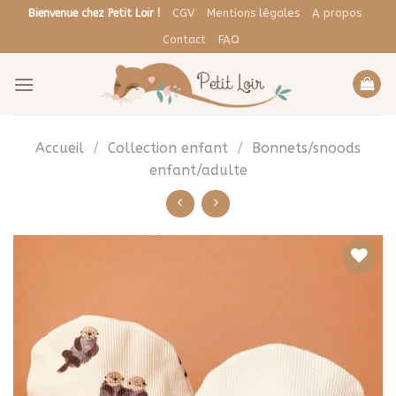
Skip
CGV
Mentions légales
A propos
Bienvenue chez Petit Loir !
to
Contact
FAQ
content
Accueil
/
Collection enfant
/
Bonnets/snoods
enfant/adulte
Ajouter
à la liste
de
souhaits