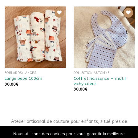
Ajouter à
Ajouter à
la liste
la liste
de
de
souhaits
souhaits
FOULARDS/LANGES
COLLECTION AUTOMNE
Coffret naissance — motif
Lange bébé 100cm
vichy coeur
30,00
€
30,00
€
Atelier artisanal de couture pour enfants, situé près de
Besançon (Doubs, 25) en Franche-Comté.
Nous utilisons des cookies pour vous garantir la meilleure