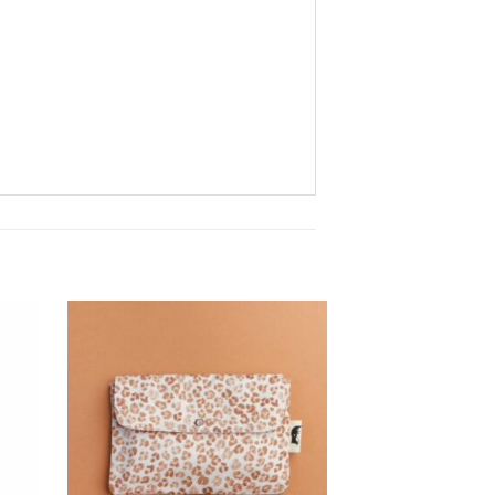
Ajouter à
la liste
de
souhaits