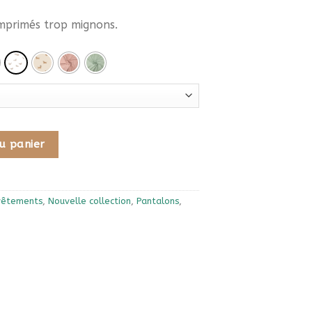
imprimés trop mignons.
 mixte bébé/enfant
u panier
vêtements
,
Nouvelle collection
,
Pantalons
,