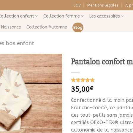
CGV
Mentions légales
A p
Collection enfant
Collection femme
Les accessoires
Naissance
Collection Automne
Blog
es bas enfant
Pantalon confort m
Ajouter
à la liste
Noté
1
5.00
35,00
€
de
sur 5 basé
souhaits
sur
notation
Confectionné à la main par
client
Franche-Comté, ce pantal
des tout-petits sans jamais
certifiés OEKO-TEX® ultra-
autonomie de la naissance 