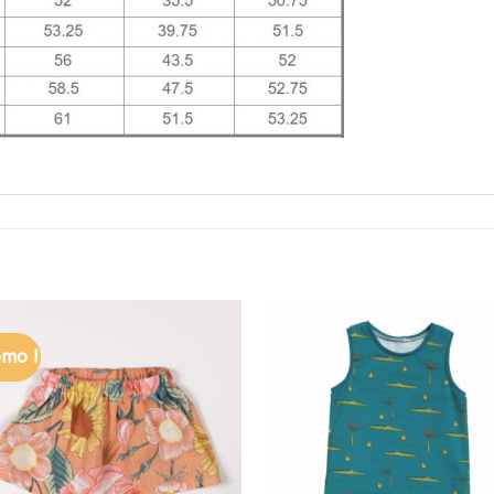
omo !
Ajouter à
Ajouter à
la liste
la liste
de
de
souhaits
souhaits