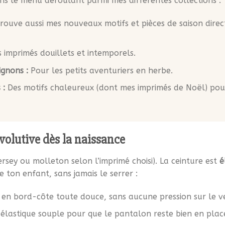
ans le menu déroulant parmi mes différentes collections :
rouve aussi mes nouveaux motifs et pièces de saison dire
 imprimés douillets et intemporels.
gnons :
Pour les petits aventuriers en herbe.
 :
Des motifs chaleureux (dont mes imprimés de Noël) pour
volutive dès la naissance
jersey ou molleton selon l’imprimé choisi). La ceinture est
é
ton enfant, sans jamais le serrer :
en bord-côte toute douce, sans aucune pression sur le v
 élastique souple pour que le pantalon reste bien en plac