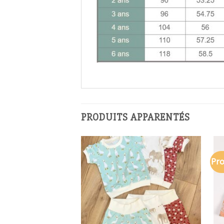
PRODUITS APPARENTÉS
Pr
Ajouter à
la liste
de
souhaits