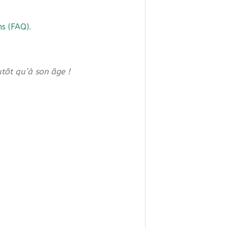
ns (FAQ)
.
utôt qu’à son âge !