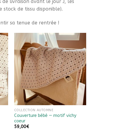
de livraison avant le jour J, les
e stock de tissu disponible).
ntir sa tenue de rentrée !
Ajouter à
la liste
de
souhaits
COLLECTION AUTOMNE
Couverture bébé — motif vichy
coeur
59,00
€