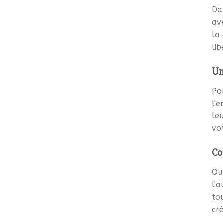
Dan
av
la
lib
Un
Pou
l'
le
vot
Co
Qu
l'
tou
cré