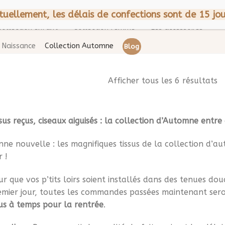
CGV
Mentions légales
A p
tuellement, les délais de confections sont de 15 jou
Collection enfant
Collection femme
Les accessoires
Naissance
Collection Automne
Blog
Afficher tous les 6 résultats
sus reçus, ciseaux aiguisés : la collection d’Automne entre
ne nouvelle : les magnifiques tissus de la collection d’aut
r !
r que vos p’tits loirs soient installés dans des tenues do
emier jour, toutes les commandes passées maintenant ser
us à temps pour la rentrée
.