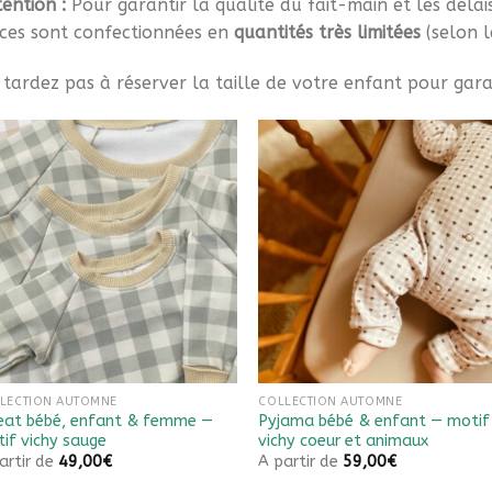
ention :
Pour garantir la qualité du fait-main et les délais 
èces sont confectionnées en
quantités très limitées
(selon l
tardez pas à réserver la taille de votre enfant pour gara
Ajouter à
Ajouter à
la liste
la liste
de
de
souhaits
souhaits
LECTION AUTOMNE
COLLECTION AUTOMNE
at bébé, enfant & femme —
Pyjama bébé & enfant — motif
if vichy sauge
vichy coeur et animaux
artir de
49,00
€
A partir de
59,00
€