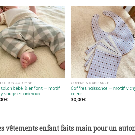
Ajouter à
Ajouter à
la liste
la liste
de
de
souhaits
souhaits
LECTION AUTOMNE
COFFRETS NAISSANCE
talon bébé & enfant — motif
Coffret naissance — motif vich
hy sauge et animaux
coeur
,00
€
30,00
€
s vêtements enfant faits main pour un auto