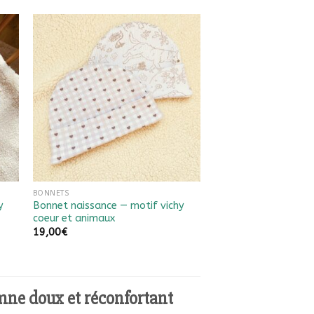
Ajouter à
la liste
de
souhaits
BONNETS
y
Bonnet naissance — motif vichy
coeur et animaux
19,00
€
mne doux et réconfortant