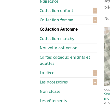
Att
Naissance
pi
Collection enfant
Ne 
Collection femme
Collection Automne
Collection matchy
Nouvelle collection
Cartes cadeaux enfants et
adultes
La déco
Les accessoires
COL
Non classé
Swe
mot
Les vêtements
A p