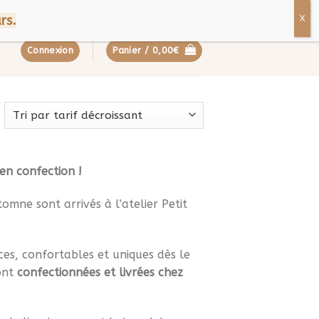
ropos
Contact
FAQ
rs.
Connexion
Panier /
0,00
€
 en confection !
omne sont arrivés à l’atelier Petit
uces, confortables et uniques dès le
ont
confectionnées et livrées chez