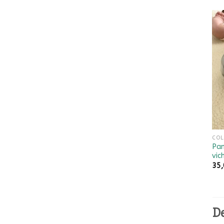
COL
Pan
vic
35
De