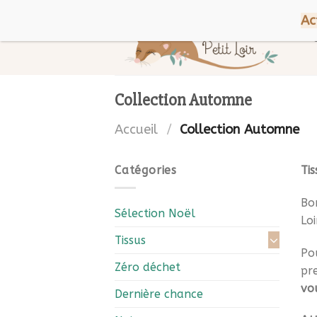
Skip
Bienvenue chez Petit Loir !
Ac
to
content
Collection Automne
Accueil
/
Collection Automne
Catégories
Tis
Bon
Sélection Noël
Loi
Tissus
Pou
Zéro déchet
pr
vo
Dernière chance