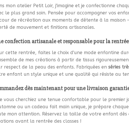
s mon atelier Petit Loir, j'imagine et je confectionne cha
ec le plus grand soin. Pensée pour accompagner vos enfan
 cour de récréation aux moments de détente à la maison —,
erté de mouvement et finitions artisanales.
e confection artisanale et responsable pour la rentrée
r cette rentrée, faites le choix d'une mode enfantine dur
ensemble de mes créations à partir de tissus rigoureusemen
ur respect de la peau des enfants. Fabriquées en
séries trè
re enfant un style unique et une qualité qui résiste au te
mmandez dès maintenant pour une livraison garantie 
e vous cherchiez une tenue confortable pour le premier 
automne ou un cadeau fait main unique, je prépare chaq
te mon attention. Réservez la taille de votre enfant dès 
ations avant la rentrée des classes !