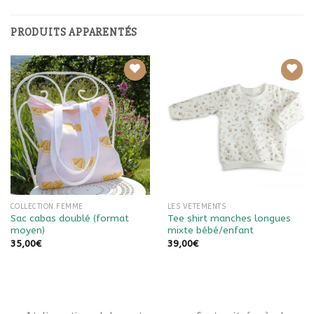
PRODUITS APPARENTÉS
Ajouter à
Ajouter à
la liste
la liste
de
de
souhaits
souhaits
COLLECTION FEMME
LES VÊTEMENTS
Sac cabas doublé (format
Tee shirt manches longues
moyen)
mixte bébé/enfant
35,00
€
39,00
€