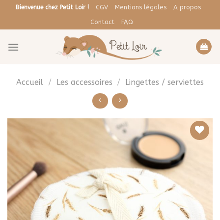
Skip
CGV
Mentions légales
A propos
Bienvenue chez Petit Loir !
to
Contact
FAQ
content
Accueil
/
Les accessoires
/
Lingettes / serviettes
Ajouter
à la liste
de
souhaits