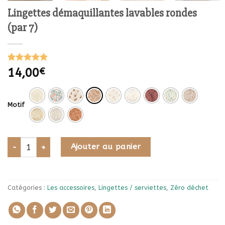
Lingettes démaquillantes lavables rondes
(par 7)
Noté
1
5.00
14,00
€
sur 5 basé
sur
notation
client
Motif
quantité de Lingettes démaquillantes lavables rondes (par 7)
Ajouter au panier
Catégories :
Les accessoires
,
Lingettes / serviettes
,
Zéro déchet