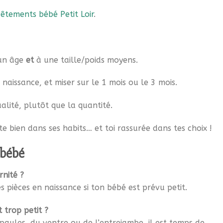
vêtements bébé Petit Loir
.
 un âge
et
à une taille/poids moyens.
 naissance, et miser sur le 1 mois ou le 3 mois.
ualité, plutôt que la quantité.
te bien dans ses habits… et toi rassurée dans tes choix !
 bébé
rnité ?
 pièces en naissance si ton bébé est prévu petit.
 trop petit ?
paules, du ventre ou de l’entrejambe, il est temps de