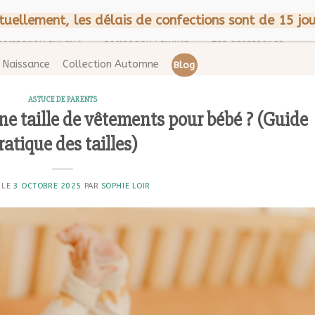
CGV
Mentions légales
A p
tuellement, les délais de confections sont de 15 jou
Collection enfant
Collection femme
Les accessoires
Naissance
Collection Automne
Blog
ASTUCE DE PARENTS
e taille de vêtements pour bébé ? (Guide
ratique des tailles)
 LE
3 OCTOBRE 2025
PAR
SOPHIE LOIR