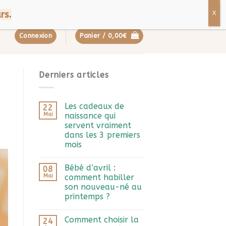
ropos
Contact
FAQ
rs.
Connexion
Panier /
0,00
€
Derniers articles
Les cadeaux de
22
Mai
naissance qui
servent vraiment
dans les 3 premiers
mois
Bébé d’avril :
08
Mai
comment habiller
son nouveau-né au
printemps ?
Comment choisir la
24