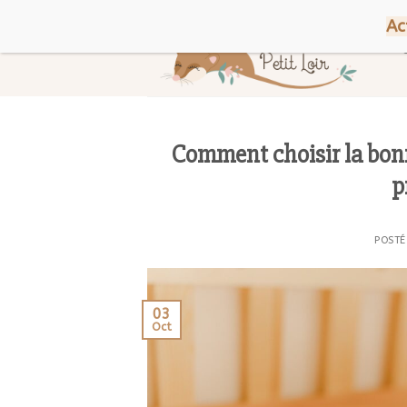
Skip
Bienvenue chez Petit Loir !
Ac
to
content
Comment choisir la bonn
p
POSTÉ
03
Oct