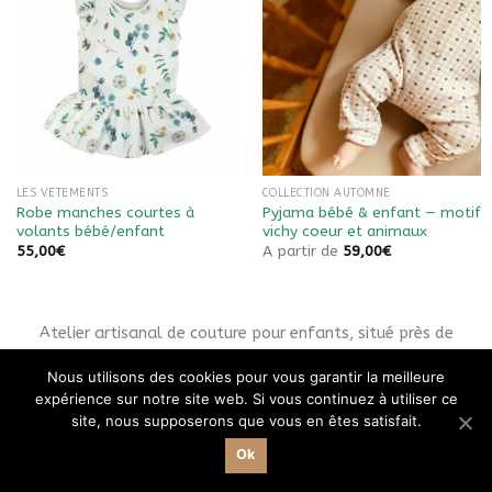
Ajouter à
Ajouter à
la liste
la liste
de
de
souhaits
souhaits
LES VÊTEMENTS
COLLECTION AUTOMNE
Robe manches courtes à
Pyjama bébé & enfant — motif
volants bébé/enfant
vichy coeur et animaux
55,00
€
A partir de
59,00
€
Atelier artisanal de couture pour enfants, situé près de
Besançon (Doubs, 25) en Franche-Comté.
Nous utilisons des cookies pour vous garantir la meilleure
expérience sur notre site web. Si vous continuez à utiliser ce
site, nous supposerons que vous en êtes satisfait.
CGV
Mentions légales
A propos
Contact
FAQ
Ok
Tous droits réservés 2026 ©
PetitLoir.com