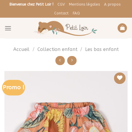
Skip
CGV
Mentions légales
A propos
Bienvenue chez Petit Loir !
to
Contact
FAQ
content
Accueil
/
Collection enfant
/
Les bas enfant
Promo !
Ajouter
à la liste
de
souhaits