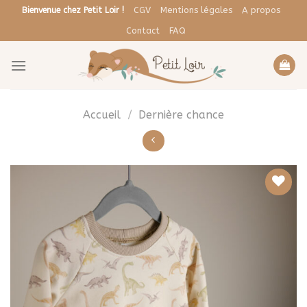
Skip
CGV
Mentions légales
A propos
Bienvenue chez Petit Loir !
to
Contact
FAQ
content
Accueil
/
Dernière chance
Ajouter
à la liste
de
souhaits